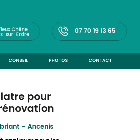
Vieux Chêne
07 70 19 13 65
s-sur-Erdre
CONSEIL
PHOTOS
CONTACT
latre pour
rénovation
briant – Ancenis