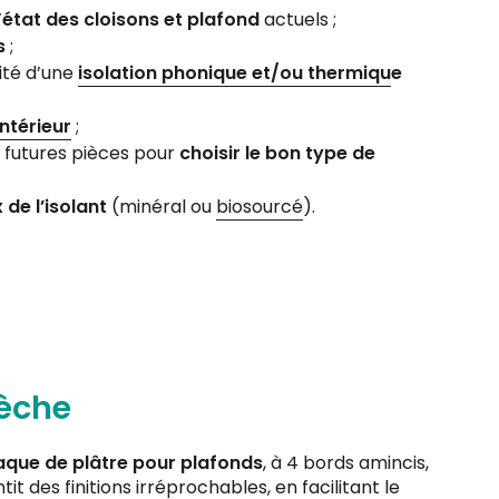
’
état des cloisons et plafond
actuels ;
s
;
ité d’une
isolation phonique et/ou thermiqu
e
ntérieur
;
des futures pièces pour
choisir le bon type de
 de l’isolant
(minéral ou
biosourcé
).
sèche
aque de plâtre pour plafonds
, à 4 bords amincis,
tit des finitions irréprochables, en facilitant le