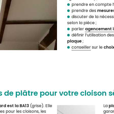
prendre en compte l
prendre des
mesure
discuter de la nécess
selon la pièce ;
parler
agencement i
définir l’utilisation 
plaque
;
conseiller
sur le
choix
 de plâtre pour votre cloison 
rd est la BA13
(grise). Elle
La
pl
s pour les cloisons, les
garan