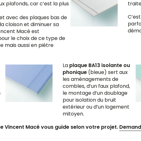
x plafonds, car c’est la plus
trait
C’est
et avec des plaques bas de
parfa
la cloison et diminuer sa
démon
Vincent Macé est
pour le choix de ce type de
e mais aussi en piètre
La
plaque BA13 isolante ou
phonique
(bleue) sert aux
les aménagements de
combles, d’un faux plafond,
s
le montage d’un doublage
pour isolation du bruit
extérieur ou d’un logement
mitoyen.
se Vincent Macé vous guide selon votre projet.
Demande