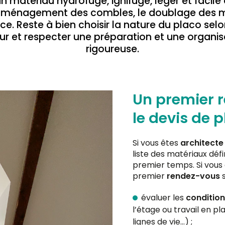
n matériau hydrofuge, ignifuge, léger et facile
’aménagement des combles, le doublage des m
e. Reste à bien choisir la nature du placo selon 
r et respecter une préparation et une organis
rigoureuse.
Un premier 
le devis de p
Si vous êtes
architecte
liste des matériaux défi
premier temps. Si vous
premier
rendez-vous
s
évaluer les
conditions
l’étage ou travail en p
lignes de vie…) ;